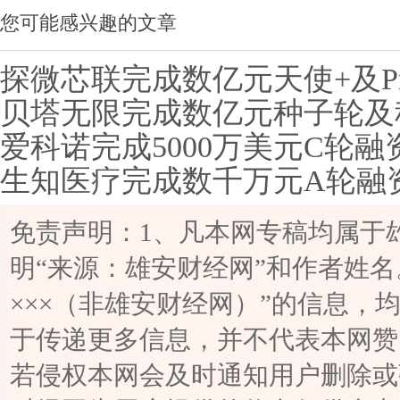
您可能感兴趣的文章
探微芯联完成数亿元天使+及P
贝塔无限完成数亿元种子轮及
动国产Scale-up超节点完整解
爱科诺完成5000万美元C轮
费级通用具身智能新赛道
生知医疗完成数千万元A轮融
药物全球开发
手术创新生态圈
免责声明：1、凡本网专稿均属于
明“来源：雄安财经网”和作者姓名
×××（非雄安财经网）”的信息，
于传递更多信息，并不代表本网赞
若侵权本网会及时通知用户删除或