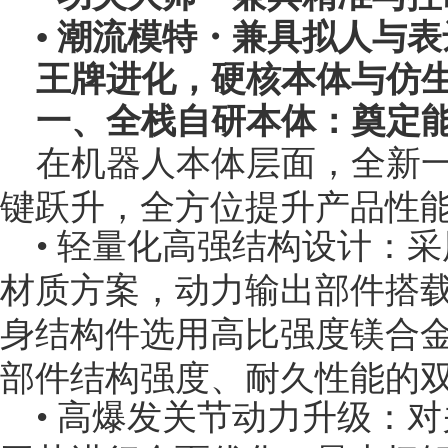
• 潮流模特・兼具拟人与表
王牌进化，硬核本体与仿
一、全栈自研本体：奠定
在机器人本体层面，全新一代 
键跃升，全方位提升产品性
• 轻量化高强结构设计：
材质方案，动力输出部件搭
身结构件选用高比强度镁合
部件结构强度、耐久性能的
• 高爆发关节动力升级：