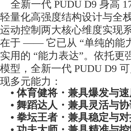
全新一代 PUDU D9 身高 1
轻量化高强度结构设计与全
运动控制两大核心维度实现
在于 —— 它已从 “单纯的
实用的 “能力表达”。依托
模型，全新一代 PUDU D9 
现多元能力：
• 体育健将・兼具爆发与速
• 舞蹈达人・兼具灵活与协
• 拳坛王者・兼具稳定与
• 功夫大师・兼具精准与