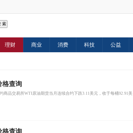
理财
商业
消费
科技
公益
价格查询
商品交易所WTI原油期货当月连续合约下跌3.11美元，收于每桶92.91美
价格查询