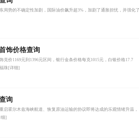
格查询
东局势的不确定性加剧，国际油价飙升超3%，加剧了通胀担忧，并强化
金首饰价格查询
1169元到1396元区间，银行金条价格每克1015元，白银价格17.7
福珠
[详细]
格查询
重启霍尔木兹海峡航道、恢复原油运输的协议即将达成的乐观情绪升温，
详细]