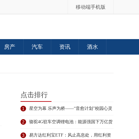
移动端手机版
房产
汽车
资讯
酒水
点击排行
1
星空为幕 乐声为桥——“音愈计划”校园心灵
音
2
骆驼4G驻车空调锂电池：能源强国下万亿货
运的舒
3
易方达红利宝ETF：风止高息处，用红利资