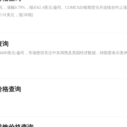
，涨幅0.79%，报4502.4美元/盎司。COMEX白银期货当月连续合约上涨
0.91美元，涨
[详细]
查询
490美元/盎司，市场密切关注中东局势及美国经济数据，特朗普表示美
价格查询