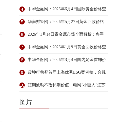
产坚守
4
中华金融网：2026年6月4日国际黄金价格查
询
5
华南财经网：2026年5月27日黄金回收价格
查询
6
2026年1月14日贵金属市场全面解析：多重
利好共振
7
中华金融网：2026年1月9日黄金回收价格查
伊
询
8
中华金融网：2026年3月4日国内足金首饰价
格查询
9
震坤行荣登首届上海优秀ESG案例榜，合规
治理筑
10
短期波动不改长期价值，电网“小巨人”江苏
华
图片