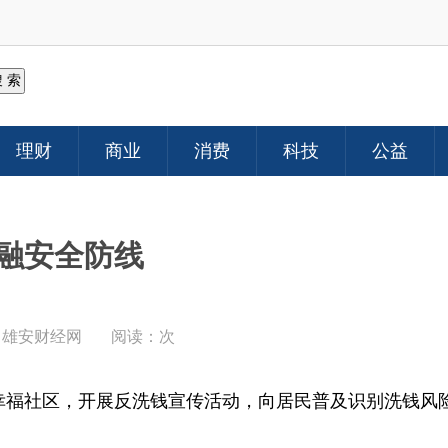
理财
商业
消费
科技
公益
融安全防线
：
雄安财经网
阅读：
次
走进幸福社区，开展反洗钱宣传活动，向居民普及识别洗钱风