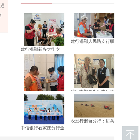
时通
财
建行邯郸人民路支行联
合开展
建行邯郸新兴大街支
行“劳动
建行邯郸复兴区支行拾
金不昧
建行邯郸光明支行劳动
者港湾
农发行邢台分行：厉兵
秣马 全
中信银行石家庄分行金
融消保