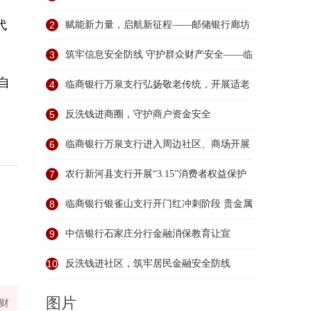
代
习教
2
赋能新力量，启航新征程——邮储银行廊坊
市分
3
筑牢信息安全防线 守护群众财产安全——临
自
商银
4
临商银行万泉支行弘扬敬老传统，开展适老
金融
5
反洗钱进商圈，守护商户资金安全
6
临商银行万泉支行进入周边社区、商场开展
金融
7
农行新河县支行开展“3.15”消费者权益保护
宣传
8
临商银行银雀山支行开门红冲刺阶段 贵金属
业务
9
中信银行石家庄分行金融消保教育让宣
传“润物
10
反洗钱进社区，筑牢居民金融安全防线
图片
安财