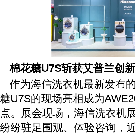
棉花糖
U7S
斩获艾普兰创
作为海信洗衣机最新发布的
糖U7S的现场亮相成为AWE
点。展会现场，海信洗衣机
纷纷驻足围观、体验咨询，